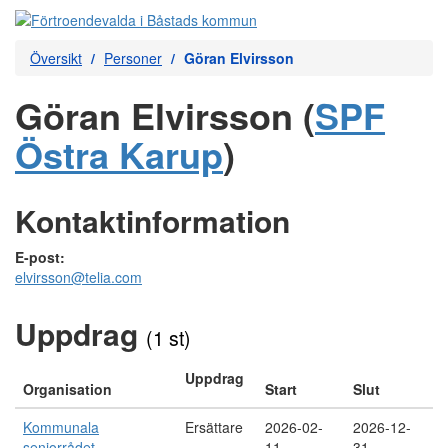
Översikt
Personer
Göran Elvirsson
Göran Elvirsson (
SPF
Östra Karup
)
Kontaktinformation
E-post:
elvirsson@telia.com
Uppdrag
(1 st)
Uppdrag
Organisation
Start
Slut
Kommunala
Ersättare
2026-02-
2026-12-
seniorrådet
11
31