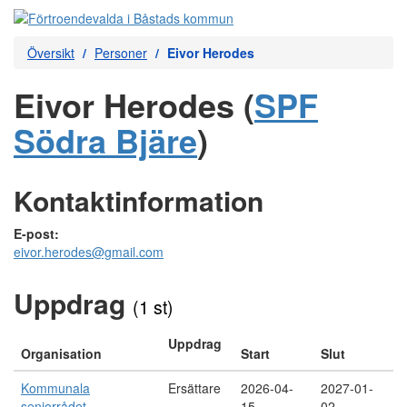
Översikt
Personer
Eivor Herodes
Eivor Herodes (
SPF
Södra Bjäre
)
Kontaktinformation
E-post:
eivor.herodes@gmail.com
Uppdrag
(1 st)
Uppdrag
Organisation
Start
Slut
Kommunala
Ersättare
2026-04-
2027-01-
seniorrådet
15
02