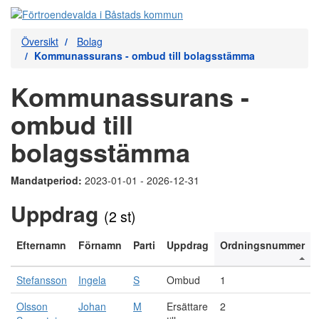
Översikt
Bolag
Kommunassurans - ombud till bolagsstämma
Kommunassurans -
ombud till
bolagsstämma
Mandatperiod:
2023-01-01 - 2026-12-31
Uppdrag
(2 st)
Efternamn
Förnamn
Parti
Uppdrag
Ordningsnummer
Stefansson
Ingela
S
Ombud
1
Olsson
Johan
M
Ersättare
2