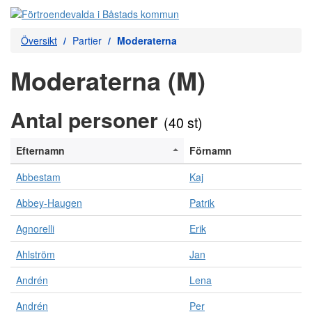
Översikt
Partier
Moderaterna
Moderaterna (M)
Antal personer
(40 st)
Efternamn
Förnamn
Abbestam
Kaj
Abbey-Haugen
Patrik
Agnorelli
Erik
Ahlström
Jan
Andrén
Lena
Andrén
Per