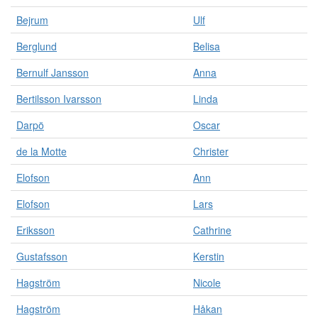
Bejrum
Ulf
Berglund
Belisa
Bernulf Jansson
Anna
Bertilsson Ivarsson
Linda
Darpö
Oscar
de la Motte
Christer
Elofson
Ann
Elofson
Lars
Eriksson
Cathrine
Gustafsson
Kerstin
Hagström
Nicole
Hagström
Håkan