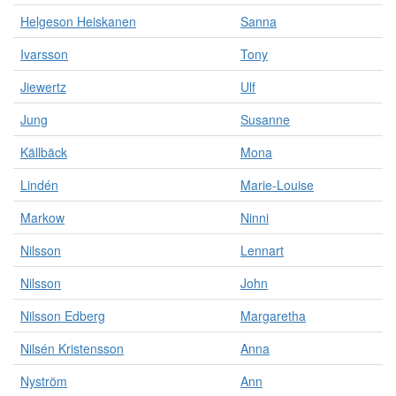
Helgeson Heiskanen
Sanna
Ivarsson
Tony
Jiewertz
Ulf
Jung
Susanne
Källbäck
Mona
Lindén
Marie-Louise
Markow
Ninni
Nilsson
Lennart
Nilsson
John
Nilsson Edberg
Margaretha
Nilsén Kristensson
Anna
Nyström
Ann