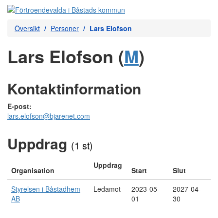
Översikt
Personer
Lars Elofson
Lars Elofson (
M
)
Kontaktinformation
E-post:
lars.elofson@bjarenet.com
Uppdrag
(1 st)
Uppdrag
Organisation
Start
Slut
Styrelsen i Båstadhem
Ledamot
2023-05-
2027-04-
AB
01
30