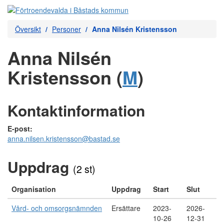
Översikt
Personer
Anna Nilsén Kristensson
Anna Nilsén
Kristensson (
M
)
Kontaktinformation
E-post:
anna.nilsen.kristensson@bastad.se
Uppdrag
(2 st)
Organisation
Uppdrag
Start
Slut
Vård- och omsorgsnämnden
Ersättare
2023-
2026-
10-26
12-31