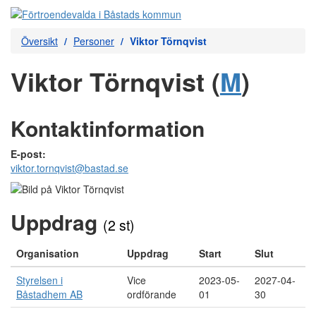
Översikt
Personer
Viktor Törnqvist
Viktor Törnqvist (
M
)
Kontaktinformation
E-post:
viktor.tornqvist@bastad.se
Uppdrag
(2 st)
Organisation
Uppdrag
Start
Slut
Styrelsen i
Vice
2023-05-
2027-04-
Båstadhem AB
ordförande
01
30