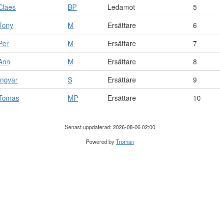
Claes
BP
Ledamot
5
Tony
M
Ersättare
6
Per
M
Ersättare
7
Ann
M
Ersättare
8
Ingvar
S
Ersättare
9
Tomas
MP
Ersättare
10
Senast uppdaterad: 2026-08-06 02:00
Powered by
Troman