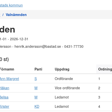
r
Valnämnden
den
1-01 - 2026-12-31
dersson - henrik.andersson@bastad.se - 0431-77730
0 st)
Förnamn
Parti
Uppdrag
Ordnin
Ann-Margret
S
Ordförande
1
Håkan
M
Vice ordförande
2
Belisa
M
Ledamot
3
Krister
KD
Ledamot
4