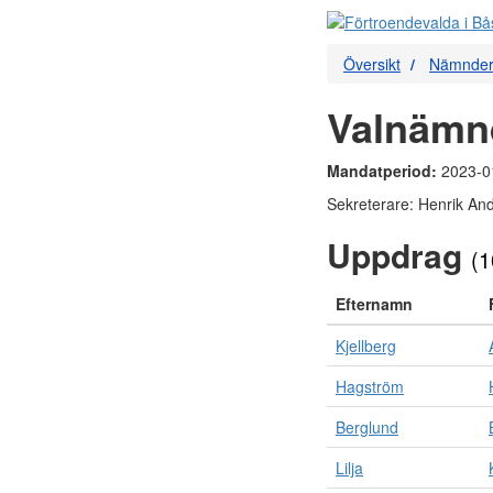
Översikt
Nämnde
Valnämn
Mandatperiod:
2023-0
Sekreterare: Henrik An
Uppdrag
(1
Efternamn
Kjellberg
Hagström
Berglund
Lilja