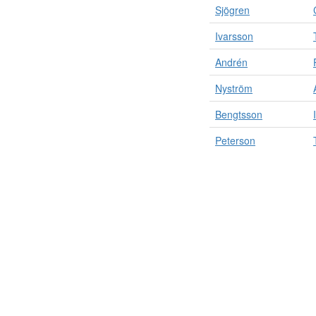
Sjögren
Ivarsson
Andrén
Nyström
Bengtsson
Peterson